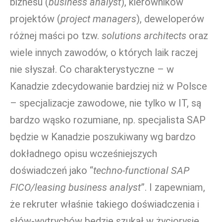
biznesu (
business analyst
), kierowników
projektów (
project managers
), deweloperów
różnej maści po tzw.
solutions architects
oraz
wiele innych zawodów, o których laik raczej
nie słyszał. Co charakterystyczne – w
Kanadzie zdecydowanie bardziej niż w Polsce
– specjalizacje zawodowe, nie tylko w IT, są
bardzo wąsko rozumiane, np. specjalista SAP
będzie w Kanadzie poszukiwany wg bardzo
dokładnego opisu wcześniejszych
doświadczeń jako “
techno-functional SAP
FICO/leasing business analyst
”. I zapewniam,
że rekruter właśnie takiego doświadczenia i
słów-wytrychów będzie szukał w życiorysie