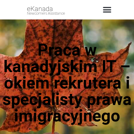
eKanada
Newcomers Assistance
Praca w
kanadyjskim IT –
okiem rekrutera i
specjalisty prawa
imigracyjnego