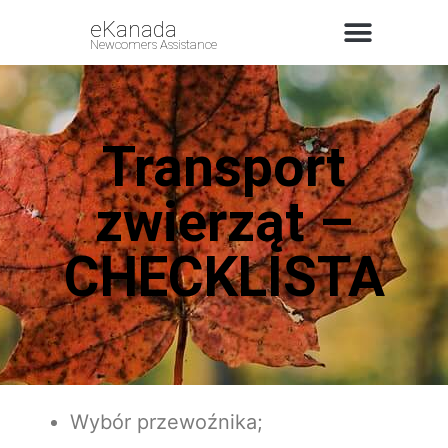
eKanada
Newcomers Assistance
Transport
zwierząt –
CHECKLISTA
Wybór przewoźnika;