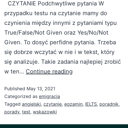
CZYTANIE Podchwytliwe pytania W
przypadku testu na czytanie mamy do
czynienia między innymi z pytaniami typu
True/False/Not Given oraz Yes/No/Not
Given. To dosyć perfidne pytania. Trzeba
się dobrze wczytać w nie i w tekst, który
się analizuje. Takie zadania najlepiej zrobić
w ten…
Continue reading
Published
May 13, 2021
Categorized as
emigracja
Tagged
angielski
,
czytanie
,
egzamin
,
IELTS
,
poradnik
,
porady
,
test
,
wskazowki