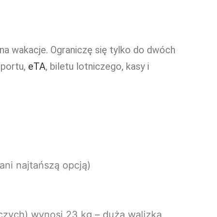
o na wakacje. Ograniczę się tylko do dwóch
zportu,
eTA
, biletu lotniczego, kasy i
ani najtańszą opcją)
tniczych) wynosi 23 kg – duża walizka