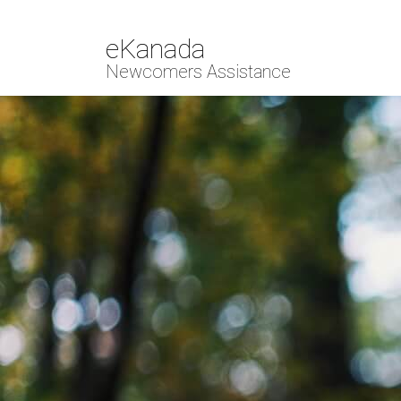
eKanada
Newcomers Assistance