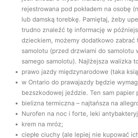
rejestrowana pod pokładem na osobę (na
lub damską torebkę. Pamiętaj, żeby upewn
trudno znaleźć tę informację w późniejs
dzieckiem, możemy dodatkowo zabrać t
samolotu (przed drzwiami do samolotu 
samego samolotu). Najlżejsza walizka to
prawo jazdy międzynarodowe (taka książ
w Ontario do prawajazdy będzie wymaga
bezszkodowej jeździe. Ten sam papier 
bielizna termiczna – najtańsza na alleg
Nurofen na noc i forte, leki antybakter
krem na mróz;
ciepłe ciuchy (ale lepiej nie kupować 