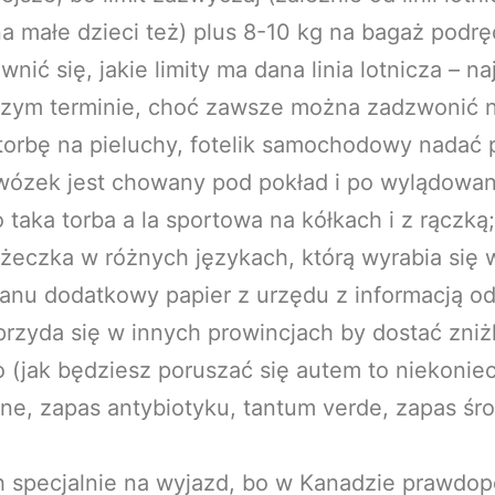
 małe dzieci też) plus 8-10 kg na bagaż podrę
ić się, jakie limity ma dana linia lotnicza – n
zym terminie, choć zawsze można zadzwonić na i
orbę na pieluchy, fotelik samochodowy nadać 
wózek jest chowany pod pokład i po wylądowan
 taka torba a la sportowa na kółkach i z rączką;
eczka w różnych językach, którą wyrabia się w
nu dodatkowy papier z urzędu z informacją od
przyda się w innych prowincjach by dostać zni
ro (jak będziesz poruszać się autem to niekoniec
yjne, zapas antybiotyku, tantum verde, zapas ś
ich specjalnie na wyjazd, bo w Kanadzie prawdop