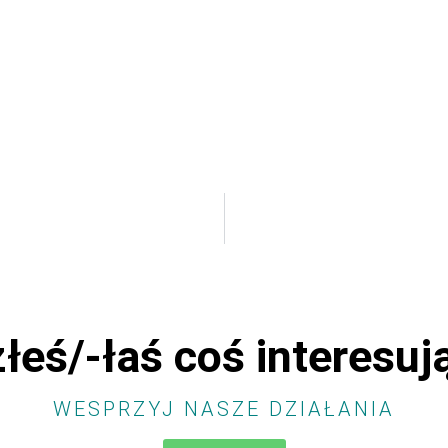
łeś/-łaś coś interesu
WESPRZYJ NASZE DZIAŁANIA