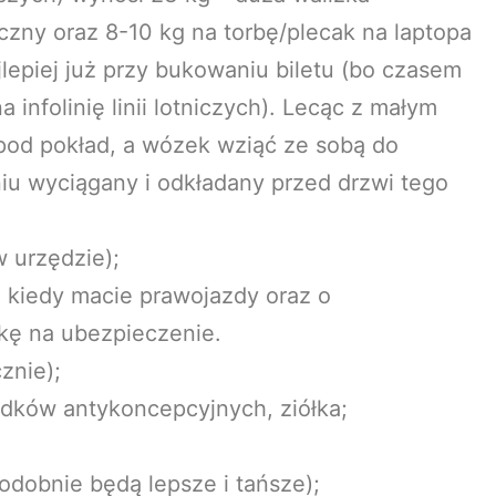
czny oraz 8-10 kg na torbę/plecak na laptopa
ajlepiej już przy bukowaniu biletu (bo czasem
nfolinię linii lotniczych). Lecąc z małym
pod pokład, a wózek wziąć ze sobą do
iu wyciągany i odkładany przed drzwi tego
 urzędzie);
 kiedy macie prawojazdy oraz o
żkę na ubezpieczenie.
znie);
rodków antykoncepcyjnych, ziółka;
odobnie będą lepsze i tańsze);