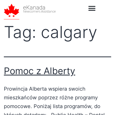
eKanada
Newcomers Assistance
Tag:
calgary
Pomoc z Alberty
Prowincja Alberta wspiera swoich
mieszkańców poprzez różne programy
pomocowe. Poniżaj lista programów, do
których dotarłem: Public Health – Dental