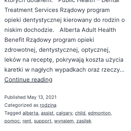
Treatment Services Rządowy program
opieki dentystycznej kierowany do rodzin o
niskim dochodzie. Alberta Adult Health
Benefit Rządowy program opieki
zdrowotnej, dentystycznej, optycznej,
leków na receptę, pokrywają koszta użycia
karetki w nagłych wypadkach oraz rzeczy…
Continue reading
Published
May 13, 2021
Categorized as
rodzina
Tagged
alberta
,
assist
,
calgary
,
child
,
edmonton
,
pomoc
,
rent
,
support
,
wynajem
,
zasilek