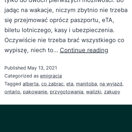
jadąc na wakacje, niczym zbytnio nie trzeba
się przejmować oprócz paszportu, eTA,
biletu lotniczego, kasy i ubezpieczenia.
Oczywiście nie trzeba brać wszystkiego co
wypiszę, niech to…
Continue reading
Published
May 13, 2021
Categorized as
emigracja
Tagged
alberta
,
co zabrac
,
eta
,
manitoba
,
na wyjazd
,
ontario
,
pakowanie
,
przygotowania
,
walizki
,
zakupy