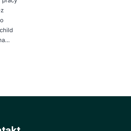
 pracy
ez
do
child
 na…
takt