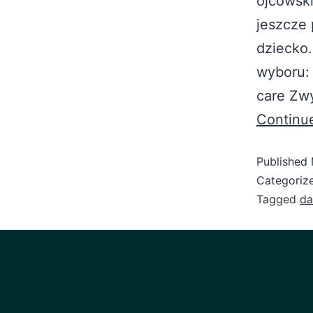
ojcowski
jeszcze
dziecko.
wyboru: 
care Zwy
Continu
Published
Categoriz
Tagged
da