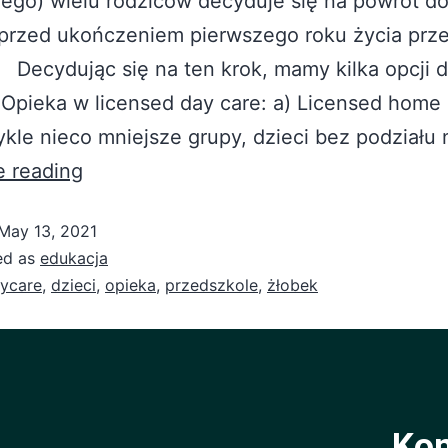
ego) wielu rodziców decyduje się na powrót do
 przed ukończeniem pierwszego roku życia prz
 Decydując się na ten krok, mamy kilka opcji 
Opieka w licensed day care: a) Licensed home 
kle nieco mniejsze grupy, dzieci bez podziału
e reading
May 13, 2021
ed as
edukacja
ycare
,
dzieci
,
opieka
,
przedszkole
,
żłobek
Kon