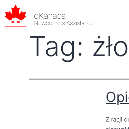
eKanada
Newcomers Assistance
Tag:
żł
Opi
Z racji 