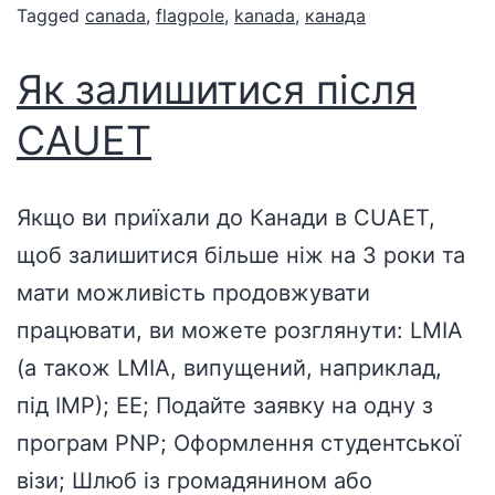
Tagged
canada
,
flagpole
,
kanada
,
канада
Як залишитися після
CAUET
Якщо ви приїхали до Канади в CUAET,
щоб залишитися більше ніж на 3 роки та
мати можливість продовжувати
працювати, ви можете розглянути: LMIA
(а також LMIA, випущений, наприклад,
під IMP); EE; Подайте заявку на одну з
програм PNP; Оформлення студентської
візи; Шлюб із громадянином або