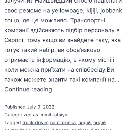
залучити? Найшвидший спосіб надіслати
своє резюме на yellowpage, kijiji, jobbank
тощо, де це можливо. Транспортні
компанії здійснюють підбір персоналу в
Європі, тому якщо ви знайдете таку, яка
готує такий набір, ви обов’язково
отримаєте інформацію, в якому місті і
коли можна приїхати на співбесіду.Ви
також можете знайти такі компанії на…
Continue reading
Published
July 9, 2022
Categorized as
immihratsiya
Tagged
truck driver
,
вантажівка
,
водій
,
водій