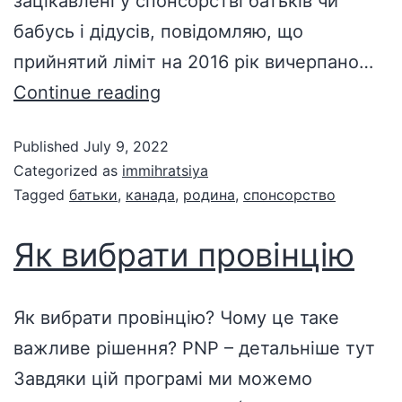
зацікавлені у спонсорстві батьків чи
бабусь і дідусів, повідомляю, що
прийнятий ліміт на 2016 рік вичерпано…
Continue reading
Published
July 9, 2022
Categorized as
immihratsiya
Tagged
батьки
,
канада
,
родина
,
спонсорство
Як вибрати провінцію
Як вибрати провінцію? Чому це таке
важливе рішення? PNP – детальніше тут
Завдяки цій програмі ми можемо