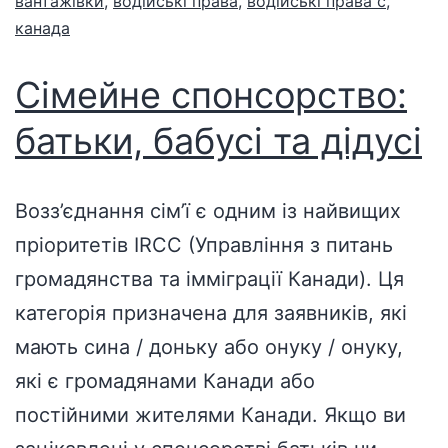
вантажівки
,
водійські права
,
водійські права c
,
канада
Сімейне спонсорство:
батьки, бабусі та дідусі
Возз’єднання сім’ї є одним із найвищих
пріоритетів IRCC (Управління з питань
громадянства та імміграції Канади). Ця
категорія призначена для заявників, які
мають сина / доньку або онуку / онуку,
які є громадянами Канади або
постійними жителями Канади. Якщо ви