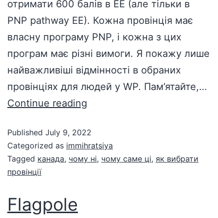
отримати 600 балів в EE (але тільки в
PNP pathway EE). Кожна провінція має
власну програму PNP, і кожна з цих
програм має різні вимоги. Я покажу лише
найважливіші відмінності в обраних
провінціях для людей у ​​WP. Пам’ятайте,…
Continue reading
Published
July 9, 2022
Categorized as
immihratsiya
Tagged
канада
,
чому ні
,
чому саме ці
,
як вибрати
провінції
Flagpole