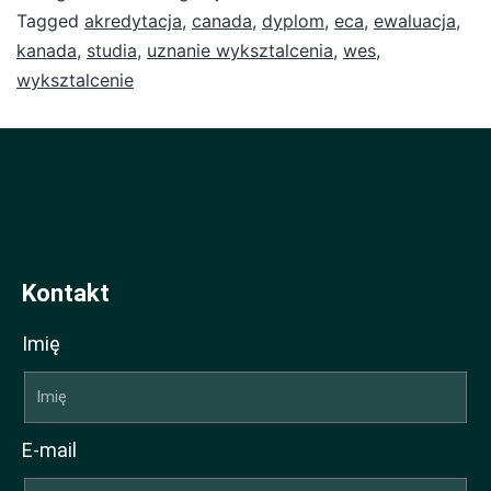
Tagged
akredytacja
,
canada
,
dyplom
,
eca
,
ewaluacja
,
kanada
,
studia
,
uznanie wyksztalcenia
,
wes
,
wyksztalcenie
Kontakt
Imię
E-mail