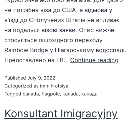
не потрібна віза до США, а відмова у
в’їзді до Сполучених Штатів не впливає
на подальші візові заяви. Опис нижче
стосується пішохідного переходу
Rainbow Bridge у Ніагарському водоспаді.
Представлено на FB…
Continue reading
Published
July 9, 2022
Categorized as
immihratsiya
Tagged
canada
,
flagpole
,
kanada
,
канада
Konsultant Imigracyjny