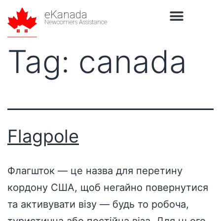
eKanada
Newcomers Assistance
Tag:
canada
Flagpole
Флагшток — це назва для перетину
кордону США, щоб негайно повернутися
та активувати візу — будь то робоча,
туристична або постійна віза. Для цього