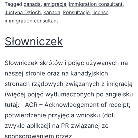
Tagged
canada
,
emigracja
,
immigration consultant
,
Justyna Dzioch
,
kanada
,
konsultacje
,
license
immigration consultant
Słowniczek
Słowniczek skrótów i pojęć używanych na
naszej stronie oraz na kanadyjskich
stronach rządowych związanych z imigracją
(więcej pojęć wytłumaczonych po angielsku
tutaj: AOR – Acknowledgement of receipt;
potwierdzenie przyjęcia wniosku (dot.
zwykle aplikacji na PR związanej ze
sponsorowaniem przez