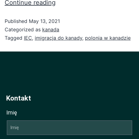
Continue reading
Published
May 13, 2021
Categorized as
kanada
Tagged
IEC
,
imigracja do kanady
,
polonia w kanadzie
Kontakt
Imię