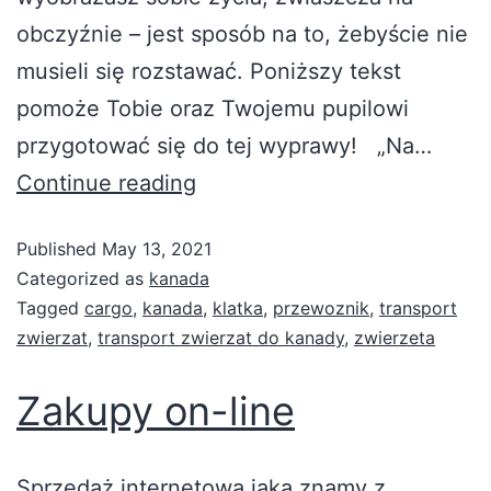
obczyźnie – jest sposób na to, żebyście nie
musieli się rozstawać. Poniższy tekst
pomoże Tobie oraz Twojemu pupilowi
przygotować się do tej wyprawy! „Na…
Continue reading
Published
May 13, 2021
Categorized as
kanada
Tagged
cargo
,
kanada
,
klatka
,
przewoznik
,
transport
zwierzat
,
transport zwierzat do kanady
,
zwierzeta
Zakupy on-line
Sprzedaż internetowa jaką znamy z