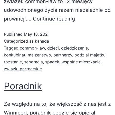
związek common-law to 12 miesięcy
udowodnionego życia razem niezależnie od
prowincji.…
Continue reading
Published
May 13, 2021
Categorized as
kanada
Tagged
common-law
,
dzieci
,
dziedziczenie
,
konkubinat
,
malzenstwo
,
partnerzy
,
podzial majatku
,
rozstanie
,
separacja
,
spadek
,
wspolne mieszkanie
,
zwiazki partnerskie
Poradnik
Ze względu na to, że większość z nas jest z
Winnipeg, poradnik będzie się opierał