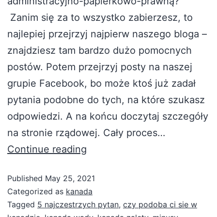
administracyjno-papierkowo-prawną?
Zanim się za to wszystko zabierzesz, to
najlepiej przejrzyj najpierw naszego bloga –
znajdziesz tam bardzo dużo pomocnych
postów. Potem przejrzyj posty na naszej
grupie Facebook, bo może ktoś już zadał
pytania podobne do tych, na które szukasz
odpowiedzi. A na końcu doczytaj szczegóły
na stronie rządowej. Cały proces…
Continue reading
Published
May 25, 2021
Categorized as
kanada
Tagged
5 najczestrzych pytan
,
czy podoba ci sie w