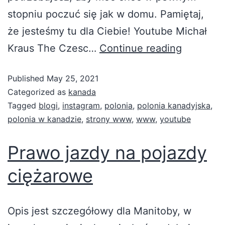
stopniu poczuć się jak w domu. Pamiętaj,
że jesteśmy tu dla Ciebie! Youtube Michał
Kraus The Czesc…
Continue reading
Published
May 25, 2021
Categorized as
kanada
Tagged
blogi
,
instagram
,
polonia
,
polonia kanadyjska
,
polonia w kanadzie
,
strony www
,
www
,
youtube
Prawo jazdy na pojazdy
ciężarowe
Opis jest szczegółowy dla Manitoby, w