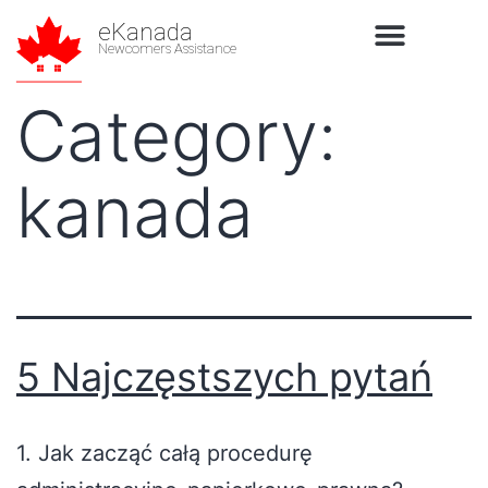
eKanada
Newcomers Assistance
Category:
kanada
5 Najczęstszych pytań
1. Jak zacząć całą procedurę