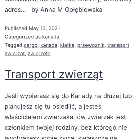
adres… by Anna M Gołębiewska
Published
May 13, 2021
Categorized as
kanada
Tagged
cargo
,
kanada
,
klatka
,
przewoznik
,
transport
zwierzat
,
zwierzeta
Transport zwierząt
Jeśli wybierasz się do Kanady na dłużej lub
planujesz się tu osiedlić, a jesteś
właścicielem zwierzaka, ów zwierzak jest
członkiem twojej rodziny, bez którego nie
wyobrażasz sobie życia, zwłaszcza na