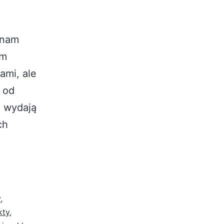
 nam
em
ami, ale
 od
e wydają
ch
y
,
kty
,