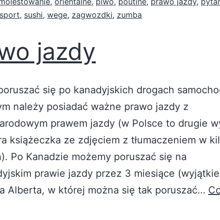
molestowanie
,
orientalne
,
piwo
,
poutine
,
prawo jazdy
,
pyta
sport
,
sushi
,
wege
,
zagwozdki
,
zumba
wo jazdy
poruszać się po kanadyjskich drogach samoch
m należy posiadać ważne prawo jazdy z
arodowym prawem jazdy (w Polsce to drugie w
ra książeczka ze zdjęciem z tłumaczeniem w ki
h). Po Kanadzie możemy poruszać się na
yjskim prawie jazdy przez 3 miesiące (wyjątkie
a Alberta, w której można się tak poruszać…
Co