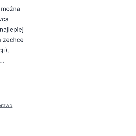
u można
wca
najlepiej
a zechce
ji),
a…
prawo