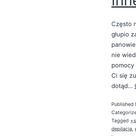
Inn
Często m
głupio z
panowie 
nie wie
pomocy w
Ci się z
dotąd…
Published
Categoriz
Tagged
+s
depilacja
,