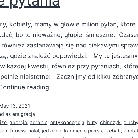
e pytania
y, kobiety, mamy w głowie milion pytań, które
adać, bo to nieważne, głupie, śmieszne.. Czas
również zastanawiają się nad ciekawymi spraw
dzą, gdzie znaleźć odpowiedzi. My tu jesteśmy
 każdej kwestii, również przy pytaniach, któr
upełnie nieistotne! Zacznijmy od kilku zebrany
Continue reading
May 13, 2021
ed as
emigracja
ize
,
aborcja
,
aerobic
,
antykoncepcja
,
buty
,
chinczyk
,
ciuch
eko
,
fitness
,
halal
,
jedzenie
,
karmienie piersią
,
kebab
,
konta