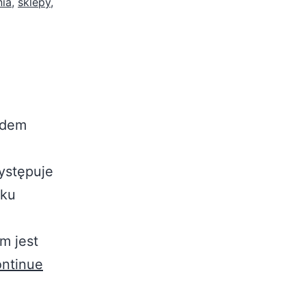
nia
,
sklepy
,
odem
ystępuje
lku
m jest
ntinue