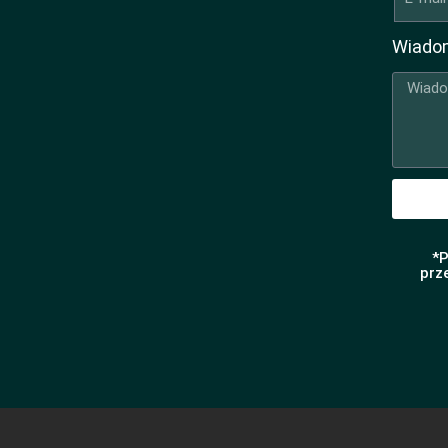
Wiado
*P
prz