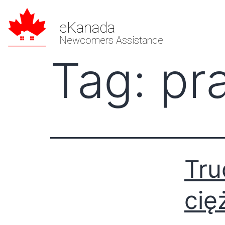
eKanada
Newcomers Assistance
Tag:
pr
Tru
cię