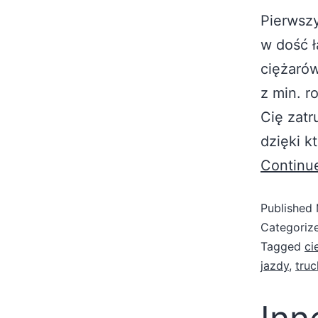
Pierwsz
w dość 
ciężarów
z min. r
Cię zatr
dzięki k
Continu
Published
Categoriz
Tagged
ci
jazdy
,
truc