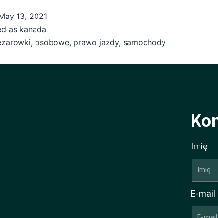
May 13, 2021
ed as
kanada
ezarowki
,
osobowe
,
prawo jazdy
,
samochody
Kon
Imię
E-mail