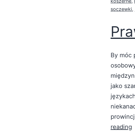
koszerne
,
soczewki
,
Pra
By móc 
osobowy
międzyn
jako sza
językac
niekanad
prowincj
reading