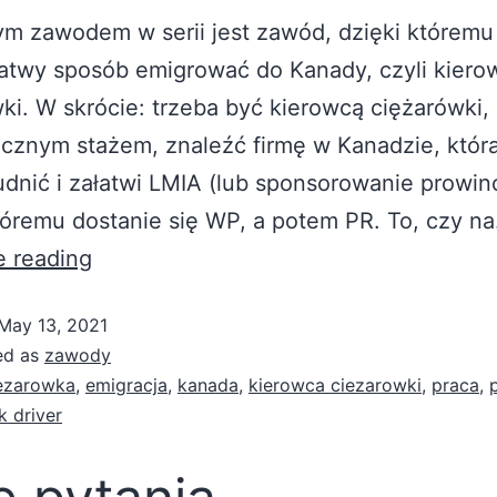
ym zawodem w serii jest zawód, dzięki którem
łatwy sposób emigrować do Kanady, czyli kiero
ki. W skrócie: trzeba być kierowcą ciężarówki, 
ocznym stażem, znaleźć firmę w Kanadzie, któr
udnić i załatwi LMIA (lub sponsorowanie prowinc
tóremu dostanie się WP, a potem PR. To, czy n
e reading
May 13, 2021
ed as
zawody
ezarowka
,
emigracja
,
kanada
,
kierowca ciezarowki
,
praca
,
k driver