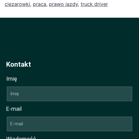
ciezarowki
,
praca
,
prawo jazdy
,
truck driver
Kontakt
Imię
E-mail
Wiadomość