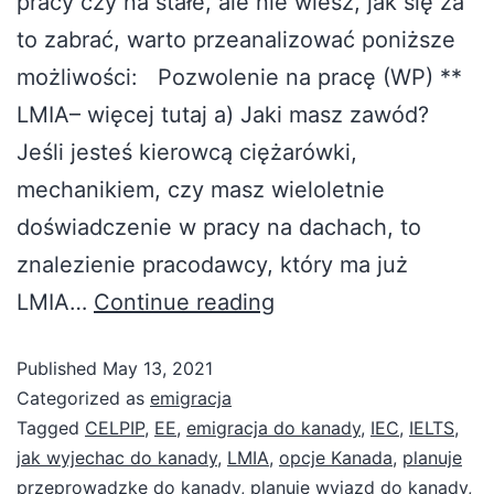
pracy czy na stałe, ale nie wiesz, jak się za
to zabrać, warto przeanalizować poniższe
możliwości: Pozwolenie na pracę (WP) **
LMIA– więcej tutaj a) Jaki masz zawód?
Jeśli jesteś kierowcą ciężarówki,
mechanikiem, czy masz wieloletnie
doświadczenie w pracy na dachach, to
znalezienie pracodawcy, który ma już
LMIA…
Continue reading
Published
May 13, 2021
Categorized as
emigracja
Tagged
CELPIP
,
EE
,
emigracja do kanady
,
IEC
,
IELTS
,
jak wyjechac do kanady
,
LMIA
,
opcje Kanada
,
planuje
przeprowadzke do kanady
,
planuje wyjazd do kanady
,