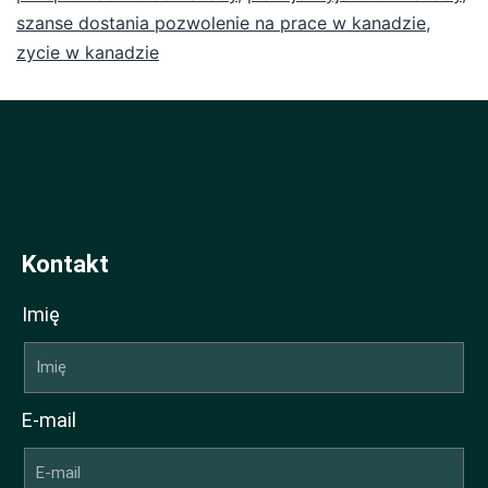
szanse dostania pozwolenie na prace w kanadzie
,
zycie w kanadzie
Kontakt
Imię
E-mail