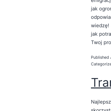
emigracj
jak ogro
odpowiad
wiedzę! 
jak potr
Twoj pro
Published
Categoriz
Tra
Najlepsz
skorzyst