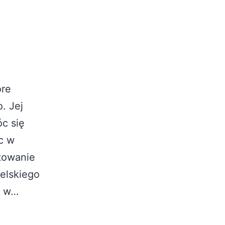
óre
. Jej
c się
c w
towanie
elskiego
c w…