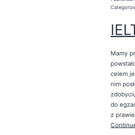
Categoriz
IEL
Mamy pr
powstało
celem je
nim pos
zdobyci
do egza
z prawie
Continu