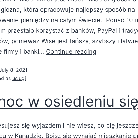
giczna, która opracowuje najlepszy sposób na
ywanie pieniędzy na całym świecie. Ponad 10 
irm przestało korzystać z banków, PayPal i trad
w, ponieważ Wise jest tańszy, szybszy i łatwie
 firmy i banki…
Continue reading
July 8, 2021
ed as
uslugi
oc w osiedleniu si
resujesz się wyjazdem i nie wiesz, co cię jeszcz
cu w Kanadzie. Boisz się wynająć mieszkanie p