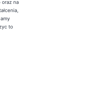
 oraz na
ałcenia,
 Mamy
zyc to