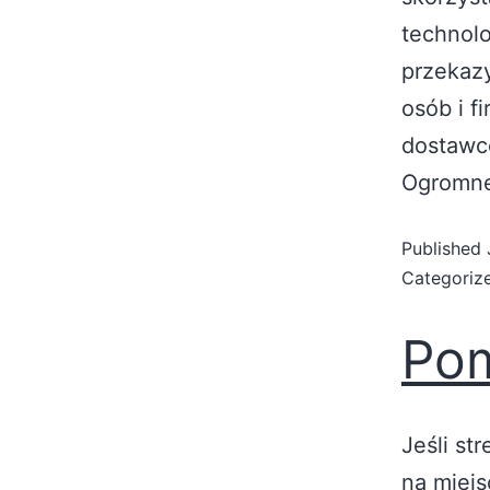
technolo
przekaz
osób i f
dostawcó
Ogromne
Published
Categoriz
Pom
Jeśli st
na miejs