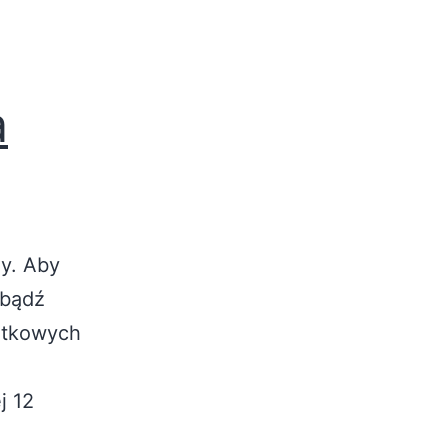
a
y. Aby
 bądź
datkowych
j 12