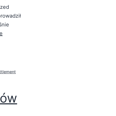
rzed
prowadził
śnie
e
ttlement
tów