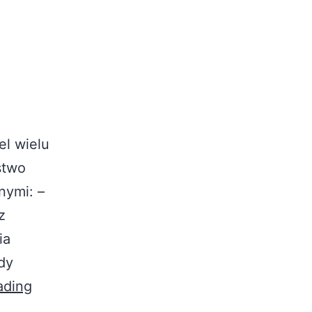
el wielu
stwo
nymi: –
z
ia
dy
ading