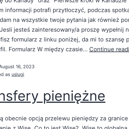
ę do Kanady” oraz “Pierwsze kroki w Kanadzie
m informacji potrafi przytłoczyć, podczas spotk
am na wszystkie twoje pytania jak również po
Jesli jesteś zainteresowany/a proszę wypełnij n
afisz formularz z linku poniżej, da mi to szansę
fil. Formularz W między czasie…
Continue read
August 16, 2023
ed as
uslugi
nsfery pieniężne
ą obecnie opcją przelewu pieniędzy za granice 
anie z Wise. Co to jest Wise? Wise to globalna 