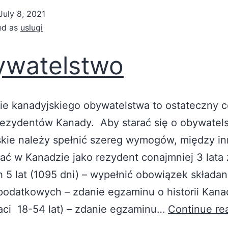
July 8, 2021
ed as
uslugi
watelstwo
e kanadyjskiego obywatelstwa to ostateczny c
rezydentów Kanady. Aby starać się o obywatel
kie należy spełnić szereg wymogów, między in
ć w Kanadzie jako rezydent conajmniej 3 lata 
h 5 lat (1095 dni) – wypełnić obowiązek składan
podatkowych – zdanie egzaminu o historii Kana
aci 18-54 lat) – zdanie egzaminu…
Continue re