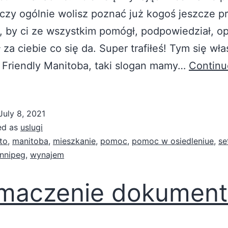
 czy ogólnie wolisz poznać już kogoś jeszcze p
 by ci ze wszystkim pomógł, podpowiedział, o
ł za ciebie co się da. Super trafiłeś! Tym się wła
 Friendly Manitoba, taki slogan mamy…
Continu
July 8, 2021
ed as
uslugi
to
,
manitoba
,
mieszkanie
,
pomoc
,
pomoc w osiedleniue
,
se
nnipeg
,
wynajem
umaczenie dokumen