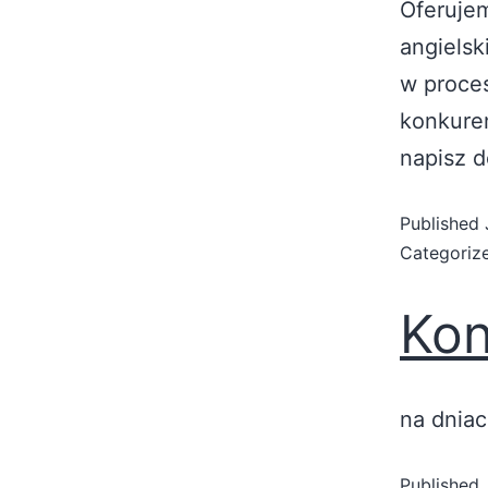
Oferujem
angielsk
w proces
konkuren
napisz d
Published
Categoriz
Kon
na dniac
Published