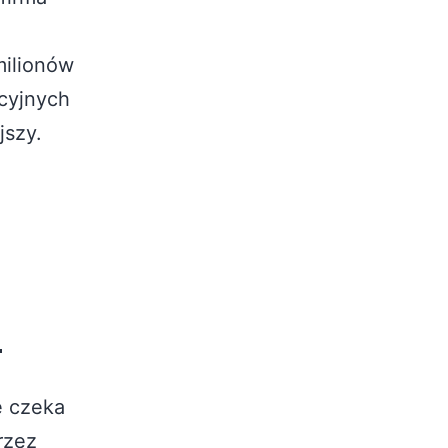
milionów
ycyjnych
jszy.
ę
e czeka
rzez