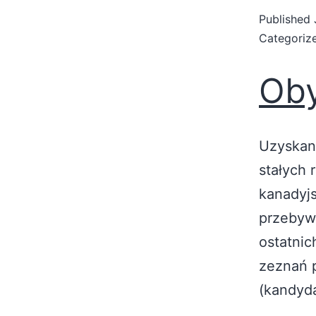
Published
Categoriz
Oby
Uzyskani
stałych 
kanadyjs
przebywa
ostatnic
zeznań 
(kandyd