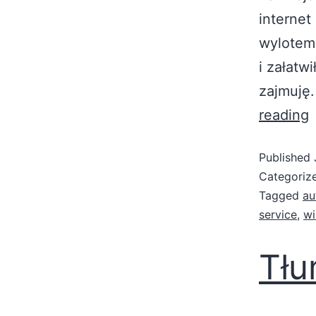
internet
wylotem,
i załatwi
zajmuję.
reading
Published
Categoriz
Tagged
au
service
,
wi
Tł