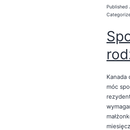
Published
Categoriz
Spo
rod
Kanada 
móc spo
rezydent
wymagań
małżonko
miesięcz