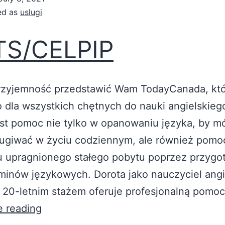
ed as
uslugi
TS/CELPIP
zyjemność przedstawić Wam TodayCanada, kt
 dla wszystkich chętnych do nauki angielskiego
st pomoc nie tylko w opanowaniu języka, by mó
ługiwać w życiu codziennym, ale również pomo
u upragnionego stałego pobytu poprzez przygo
minów językowych. Dorota jako nauczyciel angi
 20-letnim stażem oferuje profesjonalną pomo
e reading