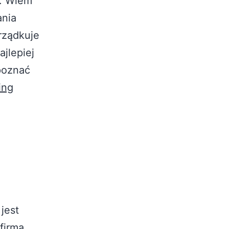
”. Wiem
ania
rządkuje
ajlepiej
 poznać
ing
jest
firma